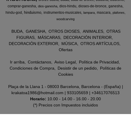
comprar-ganesha
dios-hindu
dioses-de-bronce
ganesha
dios-ganesha
hinduismo
hindu-god
instrumentos-musicales
mascara
lampara
plafones
woodcarving
BUDA
GANESHA
OTROS DIOSES
ANIMALES
OTRAS
FIGURAS
MÁSCARAS
DECORACIÓN INTERIOR
DECORACIÓN EXTERIOR
MÚSICA
OTROS ARTÍCULOS
Ofertas
Ir arriba
Contáctanos
Aviso Legal
Política de Privacidad
Condiciones de Compra
Desistir de un pedido
Políticas de
Cookies
Plaça de la Llana 1 - 08003 Barcelona, Barcelona - (España) |
krakatoa1986@hotmail.com |
933105659
|
+34617076513
Horario:
10.00 - 14.00 - 16.00 - 20.00
(*) Precios con Impuestos incluidos
Métodos de pago aceptados