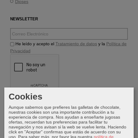
Dioses
NEWSLETTER
He leído y acepto el
Tratamiento de datos
y la
Política de
Privacidad
Cookies
Aunque sabemos que prefieres las galletas de chocolate,
nuestras cookies son una importante contribución a tu
experiencia de compra. Nos ayudan a enseñarte jugosas
ofertas, recuerdan tus preferencias para facilitar tu
ÚLTIMOS POSTS
navegación y nos avisan si la web se vuelve lenta. Haciendo
click en "Aceptar" confirmas que estás de acuerdo con su
Vishnu
uso.
Para saber más, por favor lea nuestra
política de