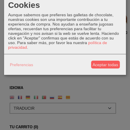
Cookies
Aunque sabemos que prefieres las galletas de chocolate,
nuestras cookies son una importante contribución a tu
experiencia de compra. Nos ayudan a enseñarte jugosas
ofertas, recuerdan tus preferencias para facilitar tu
Xilófono de
Didgerido
Didgeridoo
Didgeridoo
navegación y nos avisan si la web se vuelve lenta. Haciendo
click en "Aceptar" confirmas que estás de acuerdo con su
Metal
espiral de
de madera
espiral de
uso.
Para saber más, por favor lea nuestra
política de
madera
fibra
40,00 €
75,00 €
privacidad
.
80,00 €
60,00 €
Preferencias
Aceptar todas
IDIOMA
TU CARRITO (0)