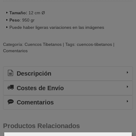
Tamaño:
12 cm Ø
Peso
: 950 gr
Puede haber ligeras variaciones en las imágenes
Categoría:
Cuencos Tibetanos
|
Tags:
cuencos-tibetanos
|
Comentarios
Descripción
Costes de Envío
Comentarios
Productos Relacionados