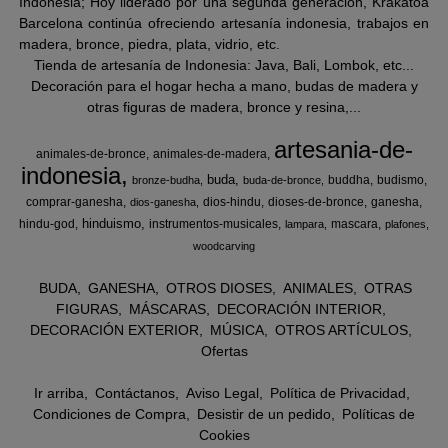
Indonesia; Hoy liderado por una segunda generación, Krakatoa
Barcelona continúa ofreciendo artesanía indonesia, trabajos en
madera, bronce, piedra, plata, vidrio, etc.
Tienda de artesanía de Indonesia: Java, Bali, Lombok, etc...
Decoración para el hogar hecha a mano, budas de madera y
otras figuras de madera, bronce y resina,...
artesania-de-
animales-de-bronce
animales-de-madera
indonesia
buda
buddha
budismo
bronze-budha
buda-de-bronce
comprar-ganesha
dios-hindu
dioses-de-bronce
ganesha
dios-ganesha
hinduismo
hindu-god
instrumentos-musicales
mascara
lampara
plafones
woodcarving
BUDA
GANESHA
OTROS DIOSES
ANIMALES
OTRAS
FIGURAS
MÁSCARAS
DECORACIÓN INTERIOR
DECORACIÓN EXTERIOR
MÚSICA
OTROS ARTÍCULOS
Ofertas
Ir arriba
Contáctanos
Aviso Legal
Política de Privacidad
Condiciones de Compra
Desistir de un pedido
Políticas de
Cookies