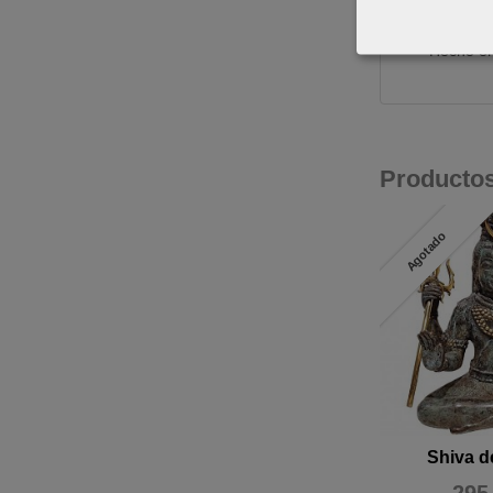
Material
Disponib
Hecho en
Producto
Agotado
Shiva d