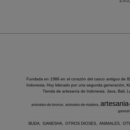
295
Fundada en 1986 en el corazón del casco antiguo de Ba
Indonesia; Hoy liderado por una segunda generación, Kra
Tienda de artesanía de Indonesia: Java, Bali, 
artesania
animales-de-bronce
animales-de-madera
ganesh
BUDA
GANESHA
OTROS DIOSES
ANIMALES
OT