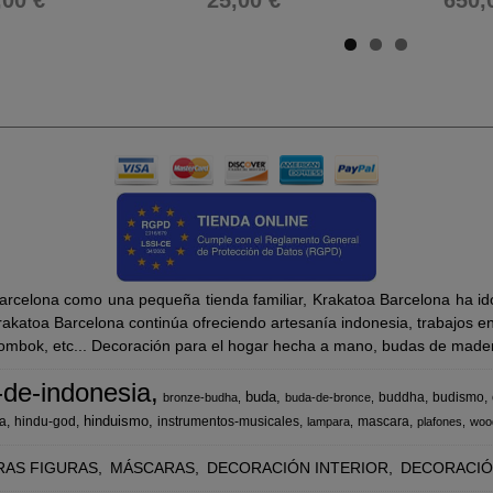
,00 €
25,00 €
650,
rcelona como una pequeña tienda familiar, Krakatoa Barcelona ha ido
katoa Barcelona continúa ofreciendo artesanía indonesia, trabajos en m
Lombok, etc... Decoración para el hogar hecha a mano, budas de madera
-de-indonesia
buda
buddha
budismo
bronze-budha
buda-de-bronce
hinduismo
a
hindu-god
instrumentos-musicales
mascara
lampara
plafones
woo
RAS FIGURAS
MÁSCARAS
DECORACIÓN INTERIOR
DECORACIÓ