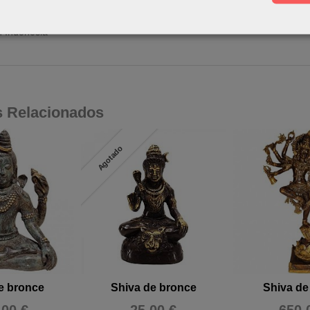
: Resina
le en 3 colores
; Blanco, Negro o Dorado
 Indonesia
s Relacionados
Agotado
e bronce
Shiva de bronce
Shiva de