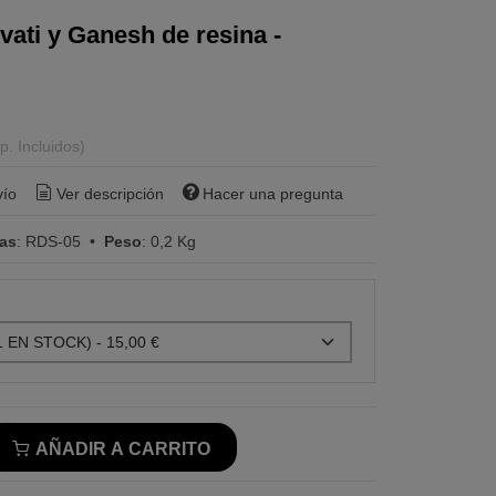
vati y Ganesh de resina -
p. Incluidos)
vío
Ver descripción
Hacer una pregunta
ras
:
RDS-05
•
Peso
:
0,2 Kg
AÑADIR A CARRITO