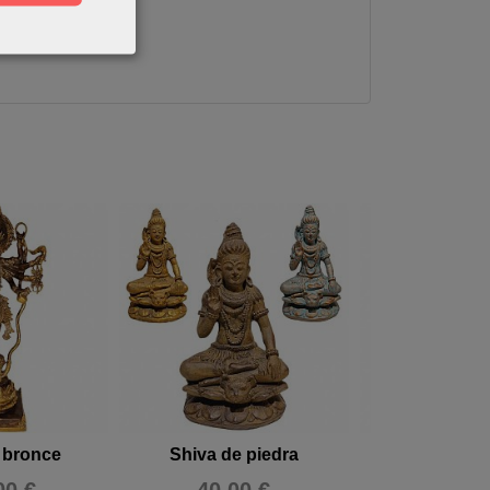
 bronce
Shiva de piedra
Shiva de 