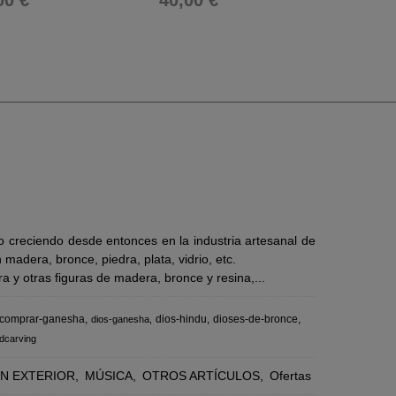
00 €
40,00 €
48,00
 creciendo desde entonces en la industria artesanal de
adera, bronce, piedra, plata, vidrio, etc.
 y otras figuras de madera, bronce y resina,...
comprar-ganesha
dios-hindu
dioses-de-bronce
dios-ganesha
dcarving
N EXTERIOR
MÚSICA
OTROS ARTÍCULOS
Ofertas