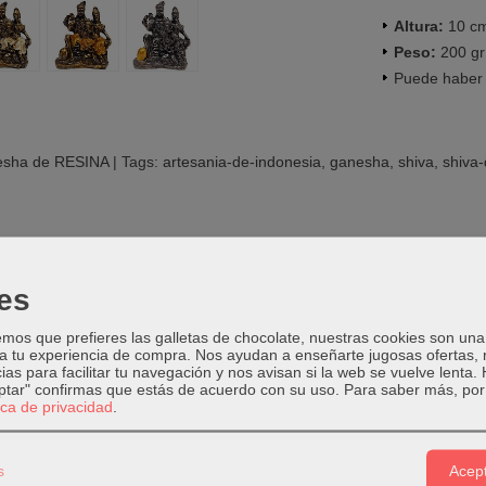
Altura:
10 c
Peso:
200 gr
Puede haber 
sha de RESINA
|
Tags:
artesania-de-indonesia
ganesha
shiva
shiva-
PCIÓN
COSTES DE ENVÍO
COMENTARIOS
es
enévolo, el Amistoso». Tercera divinidad de la Trimûrti hindú, forma
os que prefieres las galletas de chocolate, nuestras cookies son una
isolución y la destrucción. Como destructor de la ignorancia, es una d
 a tu experiencia de compra. Nos ayudan a enseñarte jugosas ofertas,
Śánkara, Iśâna, Viśvanâtha, Kedâr(a)-nâth(a) y Natarâja, conocido és
ias para facilitar tu navegación y nos avisan si la web se vuelve lenta.
ja «Śiva señor de la danza» o «Śiva danzante». Se le representa cab
eptar" confirmas que estás de acuerdo con su uso.
Para saber más, por 
tica de privacidad
.
 guru de todos los guru, destructor de lo mundano, preservador de l
e la Trimurti; Shiva, Parvati y Ganesh trabajado a mano
s
Acept